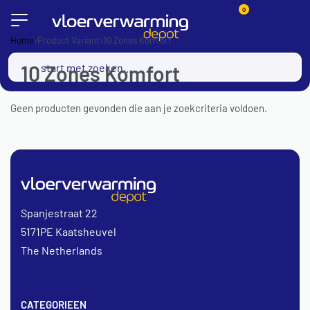
0
Home
›
Product Variant
›
10 Zones Komfort
10 Zones Komfort
Geen producten gevonden die aan je zoekcriteria voldoen.
Spanjestraat 22
5171PE Kaatsheuvel
The Netherlands
CATEGORIEEN