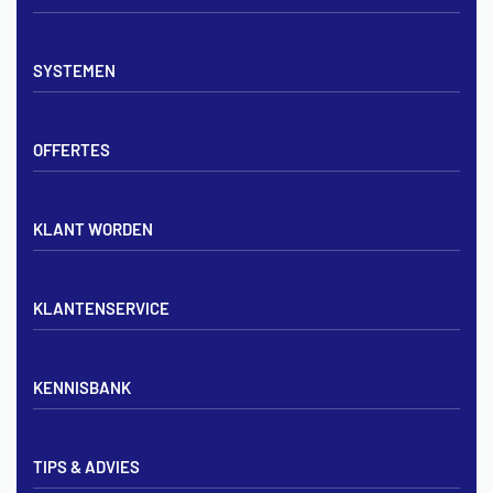
Vloerverwarming sets
SYSTEMEN
Verdelers
Vloerverwarmingsbuis
Tackerplaat systeem
Noppenplaten
OFFERTES
Noppenplaat systeem
Draadmatten
Draadstaal systeem
Tackerplaten
Tegen offerte aanvragen
KLANT WORDEN
Offerte voor vloerverwarming
Vloerverwarming aanleggen
Aanmelden particulier
Vloerverwarming Tilburg
KLANTENSERVICE
Aanmelden zakelijk
Contact opnemen
KENNISBANK
Zakelijk aanmelden
Mijn account
Vloerverwarming inregelen met flowmeters
Bezorgen & afhalen
TIPS & ADVIES
Vloerverwarming en radiatoren
Privacybeleid