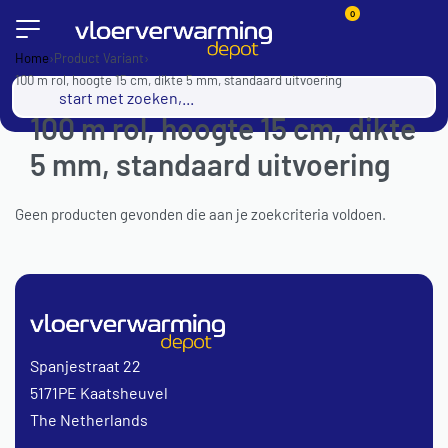
0
Home
›
Product Variant
›
100 m rol, hoogte 15 cm, dikte 5 mm, standaard uitvoering
100 m rol, hoogte 15 cm, dikte
5 mm, standaard uitvoering
Geen producten gevonden die aan je zoekcriteria voldoen.
Spanjestraat 22
5171PE Kaatsheuvel
The Netherlands