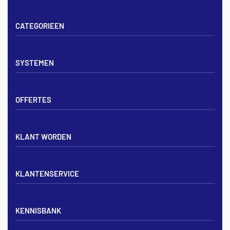
CATEGORIEEN
Vloerverwarming sets
SYSTEMEN
Verdelers
Vloerverwarmingsbuis
Tackerplaat systeem
Noppenplaten
OFFERTES
Noppenplaat systeem
Draadmatten
Draadstaal systeem
Tackerplaten
Tegen offerte aanvragen
KLANT WORDEN
Offerte voor vloerverwarming
Vloerverwarming aanleggen
Aanmelden particulier
Vloerverwarming Tilburg
KLANTENSERVICE
Aanmelden zakelijk
Contact opnemen
KENNISBANK
Zakelijk aanmelden