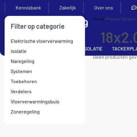
Kennisbank
Zakelijk
Over ons
Home
›
Product Variant
›
Filter op categorie
18x2.
Elektrische vloerverwarming
SETS
VERDELERS
BUIS
ISOLATIE
TACKERPL
Isolatie
Geen producten gevo
Naregeling
Systemen
Toebehoren
Verdelers
Vloerverwarmingsbuis
Zoneregeling