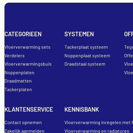
CATEGORIEEN
SYSTEMEN
OF
Vloerverwarming sets
Tackerplaat systeem
Teg
Verdelers
Noppenplaat systeem
Off
Vloerverwarmingsbuis
Draadstaal systeem
Vlo
Noppenplaten
Vlo
Draadmatten
Tackerplaten
KLANTENSERVICE
KENNISBANK
Contact opnemen
Vloerverwarming inregelen met 
Zakelijk aanmelden
Vloerverwarming en radiatoren