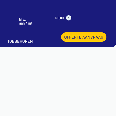
€
0,00
0
btw.
aan / uit
OFFERTE AANVRAAG
TOEBEHOREN