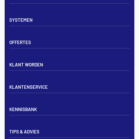
Vloerverwarming sets
SYSTEMEN
Verdelers
Vloerverwarmingsbuis
Tackerplaat systeem
Noppenplaten
OFFERTES
Noppenplaat systeem
Draadmatten
Draadstaal systeem
Tackerplaten
Tegen offerte aanvragen
KLANT WORDEN
Offerte voor vloerverwarming
Vloerverwarming aanleggen
Aanmelden particulier
Vloerverwarming Tilburg
KLANTENSERVICE
Aanmelden zakelijk
Contact opnemen
KENNISBANK
Zakelijk aanmelden
Mijn account
Vloerverwarming inregelen met flowmeters
Bezorgen & afhalen
TIPS & ADVIES
Vloerverwarming en radiatoren
Privacybeleid