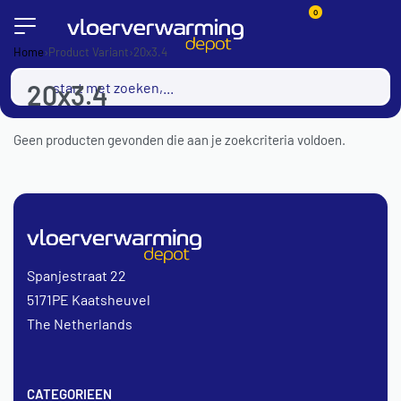
0
Home
›
Product Variant
›
20x3.4
20x3.4
Geen producten gevonden die aan je zoekcriteria voldoen.
Spanjestraat 22
5171PE Kaatsheuvel
The Netherlands
CATEGORIEEN