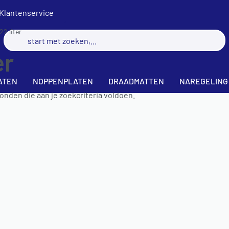
Klantenservice
22 liter
er
ATEN
NOPPENPLATEN
DRAADMATTEN
NAREGELING
nden die aan je zoekcriteria voldoen.