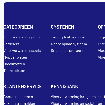
CATEGORIEEN
SYSTEMEN
OF
Vloerverwarming sets
Tackerplaat systeem
Teg
Verdelers
Noppenplaat systeem
Off
Vloerverwarmingsbuis
Draadstaal systeem
Vlo
Noppenplaten
Vlo
Draadmatten
Tackerplaten
KLANTENSERVICE
KENNISBANK
Contact opnemen
Vloerverwarming inregelen met 
Zakelijk aanmelden
Vloerverwarming en radiatoren