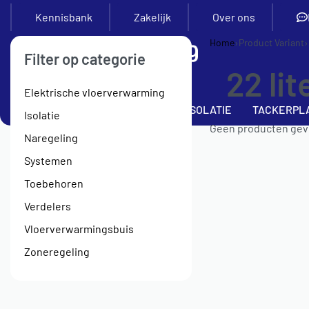
Kennisbank
Zakelijk
Over ons
Home
›
Product Variant
›
Filter op categorie
22 lit
Elektrische vloerverwarming
SETS
VERDELERS
BUIS
ISOLATIE
TACKERPL
Isolatie
Geen producten gevo
Naregeling
Systemen
Toebehoren
Verdelers
Vloerverwarmingsbuis
Zoneregeling