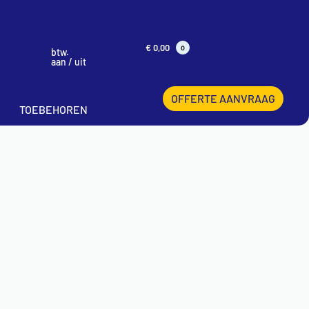
€
0,00
0
btw.
aan / uit
OFFERTE AANVRAAG
TOEBEHOREN