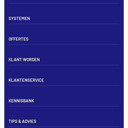
Vloerverwarming sets
SYSTEMEN
Verdelers
Vloerverwarmingsbuis
Tackerplaat systeem
Noppenplaten
OFFERTES
Noppenplaat systeem
Draadmatten
Draadstaal systeem
Tackerplaten
Tegen offerte aanvragen
KLANT WORDEN
Offerte voor vloerverwarming
Vloerverwarming aanleggen
Aanmelden particulier
Vloerverwarming Tilburg
KLANTENSERVICE
Aanmelden zakelijk
Contact opnemen
KENNISBANK
Zakelijk aanmelden
Mijn account
Vloerverwarming inregelen met flowmeters
Bezorgen & afhalen
TIPS & ADVIES
Vloerverwarming en radiatoren
Privacybeleid