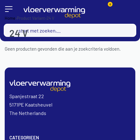
0
Home
›
Product Variant
›
24 V
24 V
Geen producten gevonden die aan je zoekcriteria voldoen.
Spanjestraat 22
5171PE Kaatsheuvel
The Netherlands
CATEGORIEEN