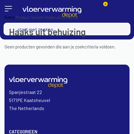
0
Home
›
Product Variant
›
Haaks uit behuizing
Haaks uit behuizing
Geen producten gevonden die aan je zoekcriteria voldoen.
Spanjestraat 22
5171PE Kaatsheuvel
The Netherlands
CATEGORIEEN