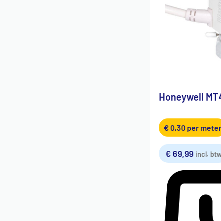
Honeywell MT
€
0,30
per mete
€
69,99
incl. bt