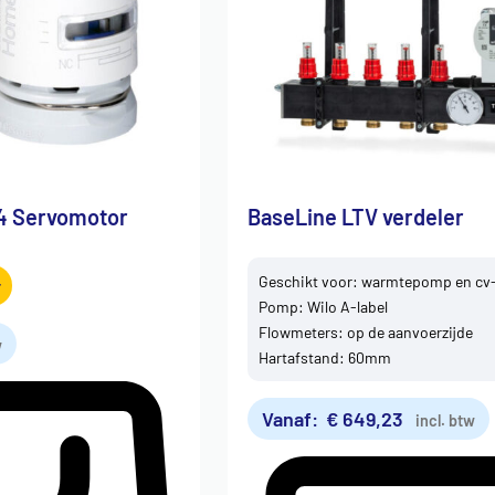
4 Servomotor
BaseLine LTV verdeler
Geschikt voor: warmtepomp en cv-
r
Pomp: Wilo A-label
Flowmeters: op de aanvoerzijde
w
Hartafstand: 60mm
Vanaf:
€
649,23
incl. btw