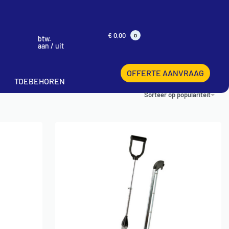
€
0,00
0
btw.
aan / uit
OFFERTE AANVRAAG
TOEBEHOREN
Sorteer op populariteit