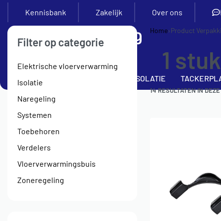
Kennisbank
Zakelijk
Over ons
Home
›
Product Verpakk
Filter op categorie
1 stu
Elektrische vloerverwarming
SETS
VERDELERS
BUIS
ISOLATIE
TACKERPL
Isolatie
14
RESULTATEN IN DEZE
Naregeling
Systemen
Toebehoren
Verdelers
Vloerverwarmingsbuis
Zoneregeling