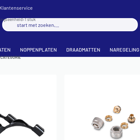
Klantenservice
ingseenheid
›
1 stuk
k
ATEN
NOPPENPLATEN
DRAADMATTEN
NAREGELING
 CATEGORIE