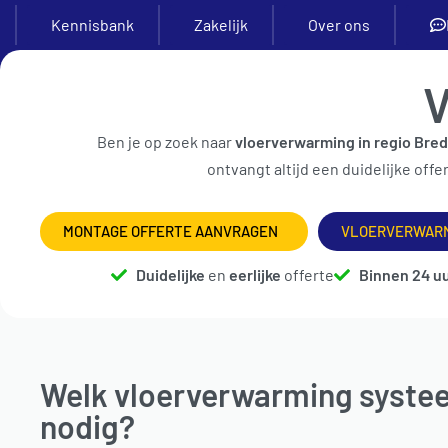
Kennisbank
Zakelijk
Over ons
V
Ben je op zoek naar
vloerverwarming in regio Bre
SETS
VERDELERS
BUIS
ISOLATIE
TACKERPL
ontvangt altijd een duidelijke offe
MONTAGE OFFERTE AANVRAGEN
VLOERVERWARM
Duidelijke
en
eerlijke
offerte
Binnen 24 u
Welk vloerverwarming systee
nodig?