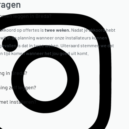
ragen
komen leggen in Breda?
akkoord op offertes is
twee weken.
Nadat je akkoord hebt
 wij in de planning wanneer onze installateurs kunnen
gevallen is dat in twee weken. Uiteraard stemmen we dat
en tijd komen wanneer het jou goed uit komt.
ng in Breda?
ing zelf leggen?
 met installeren?