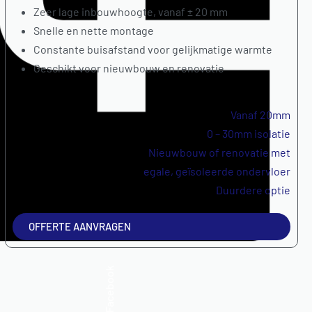
Zeer lage inbouwhoogte, vanaf ± 20 mm
Snelle en nette montage
Constante buisafstand voor gelijkmatige warmte
Geschikt voor nieuwbouw en renovatie
Inbouwhoogte
Vanaf 20mm
Isolatie
0 – 30mm isolatie
Beste keuze bij
Nieuwbouw of renovatie met
egale, geïsoleerde ondervloer
Prijs
Duurdere optie
OFFERTE AANVRAGEN
Facebook