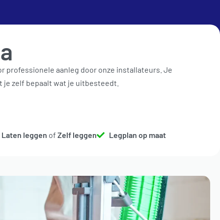
€
0,00
0
btw.
da
aan / uit
oor professionele aanleg door onze installateurs. Je
OFFERTE AANVRAAG
TOEBEHOREN
 je zelf bepaalt wat je uitbesteedt.
Laten leggen
of
Zelf leggen
Legplan op maat