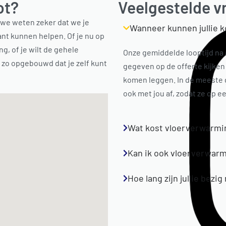
ot?
Veelgestelde v
r we weten zeker dat we je
Wanneer kunnen jullie 
ant kunnen helpen. Of je nu op
g, of je wilt de gehele
Onze gemiddelde looptijd na 
jn zo opgebouwd dat je zelf kunt
gegeven op de offerte kijken
komen leggen. In de meeste 
ook met jou af, zodat ze op e
Wat kost vloerverwarmi
Kan ik ook vloerverwarm
Hoe lang zijn jullie bezig