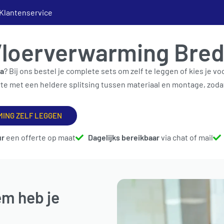
Klantenservice
loerverwarming Bre
da
? Bij ons bestel je complete sets om zelf te leggen of kies je v
ATEN
NOPPENPLATEN
DRAADMATTEN
NAREGELING
rte met een heldere splitsing tussen materiaal en montage, zodat
ING ZELF LEGGEN
ur
een offerte op maat
Dagelijks bereikbaar
via chat of mail
m heb je