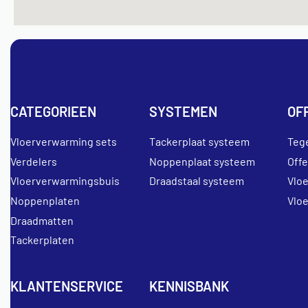
CATEGORIEEN
SYSTEMEN
OF
Vloerverwarming sets
Tackerplaat systeem
Teg
Verdelers
Noppenplaat systeem
Off
Vloerverwarmingsbuis
Draadstaal systeem
Vlo
Noppenplaten
Vlo
Draadmatten
Tackerplaten
KLANTENSERVICE
KENNISBANK