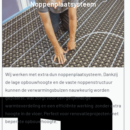
Noppenplaatsysteem
Wij werken met extra dun noppenplaatsysteem. Dankzij
de lage opbouwhoogte en de vaste noppenstructuur
kunnen de verwarmingsbuizen nauwkeurig worden
geplaatst, wat zorgt voor een gelijkmatige
warmteverdeling en een efficiënte werking zonder extra
hoogte in de vloer. Perfect voor renovatieprojecten met
beperkte opbouwhoogte.