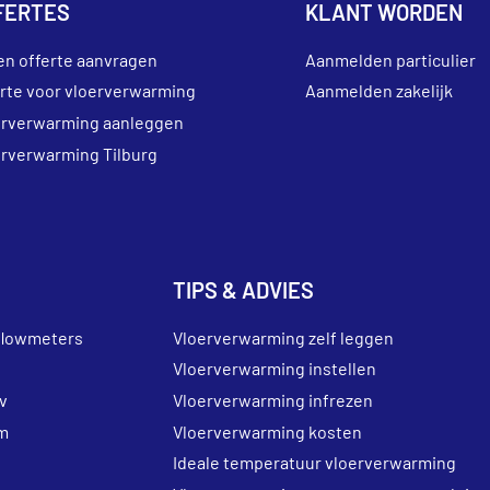
FERTES
KLANT WORDEN
en offerte aanvragen
Aanmelden particulier
erte voor vloerverwarming
Aanmelden zakelijk
erverwarming aanleggen
erverwarming Tilburg
TIPS & ADVIES
flowmeters
Vloerverwarming zelf leggen
Vloerverwarming instellen
v
Vloerverwarming infrezen
m
Vloerverwarming kosten
Ideale temperatuur vloerverwarming