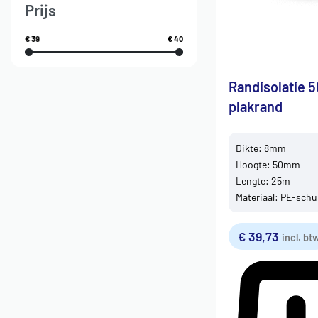
Prijs
€ 39
€ 40
Randisolatie 5
plakrand
Dikte: 8mm
Hoogte: 50mm
Lengte: 25m
Materiaal: PE-sch
€
39,73
incl. bt