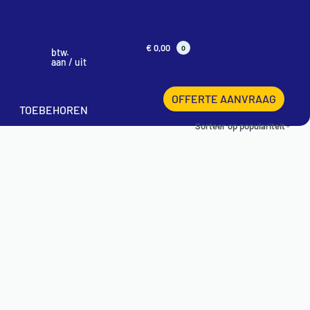
€
0,00
0
btw.
aan / uit
OFFERTE AANVRAAG
TOEBEHOREN
Sorteer op populariteit