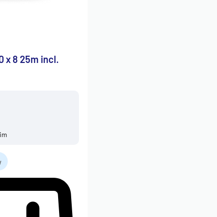
0 x 8 25m incl.
uim
w