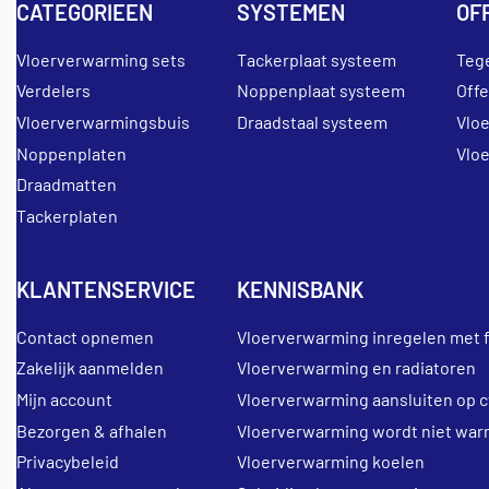
CATEGORIEEN
SYSTEMEN
OF
Vloerverwarming sets
Tackerplaat systeem
Teg
Verdelers
Noppenplaat systeem
Off
Vloerverwarmingsbuis
Draadstaal systeem
Vlo
Noppenplaten
Vlo
Draadmatten
Tackerplaten
KLANTENSERVICE
KENNISBANK
Contact opnemen
Vloerverwarming inregelen met 
Zakelijk aanmelden
Vloerverwarming en radiatoren
Mijn account
Vloerverwarming aansluiten op c
Bezorgen & afhalen
Vloerverwarming wordt niet war
Privacybeleid
Vloerverwarming koelen