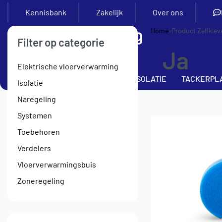
Kennisbank
Zakelijk
Over ons
Home
›
Product Zelfkle
Filter op categorie
Ja
Elektrische vloerverwarming
SETS
VERDELERS
BUIS
ISOLATIE
TACKERPL
Isolatie
Naregeling
Systemen
Toebehoren
Verdelers
Vloerverwarmingsbuis
Zoneregeling