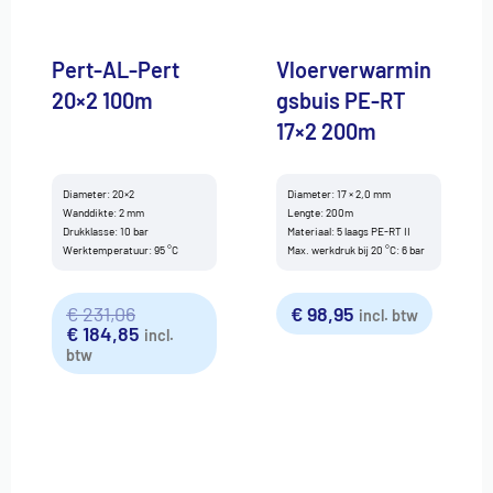
Pert-AL-Pert
Vloerverwarmin
20×2 100m
gsbuis PE-RT
17×2 200m
Diameter: 20×2
Diameter: 17 × 2,0 mm
Wanddikte: 2 mm
Lengte: 200m
Drukklasse: 10 bar
Materiaal: 5 laags PE-RT II
Werktemperatuur: 95 °C
Max. werkdruk bij 20 °C: 6 bar
€
231,06
€
98,95
incl. btw
€
184,85
incl.
btw