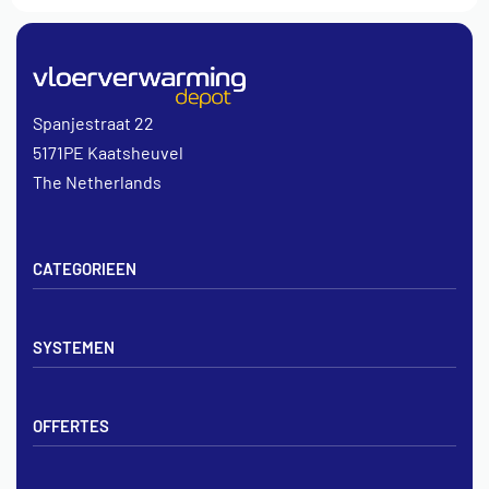
Spanjestraat 22
5171PE Kaatsheuvel
The Netherlands
CATEGORIEEN
Vloerverwarming sets
SYSTEMEN
Verdelers
Vloerverwarmingsbuis
Tackerplaat systeem
Noppenplaten
OFFERTES
Noppenplaat systeem
Draadmatten
Draadstaal systeem
Tackerplaten
Tegen offerte aanvragen