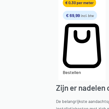
€
0,30
per meter
€
69,99
incl. btw
Bestellen
Zijn er nadelen
De belangrijkste aandachtsp
installatiekosten met zich