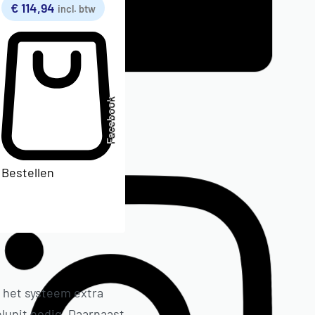
€
114,94
incl. btw
Facebook
Bestellen
t het systeem extra
lunit nodig. Daarnaast