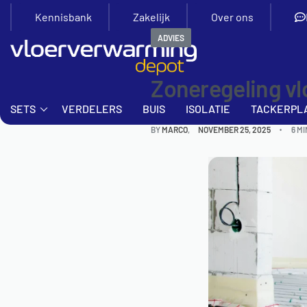
Kennisbank
Zakelijk
Over ons
ADVIES
Zoneregeling vl
SETS
VERDELERS
BUIS
ISOLATIE
TACKERPL
BY
MARCO
NOVEMBER 25, 2025
6 M