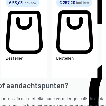
€
257,20
€
53,03
incl. btw
incl. btw
Bestellen
Bestellen
 of aandachtspunten?
unten zijn dat niet elke oude verdeler geschikt is en da
 meebrengt. Je hebt actuators, thermostaten en een rege