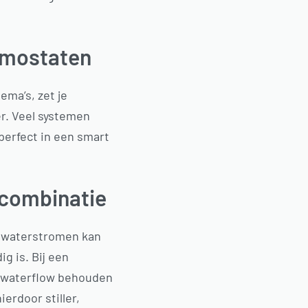
rmostaten
ema’s, zet je
er. Veel systemen
erfect in een smart
 combinatie
e waterstromen kan
g is. Bij een
de waterflow behouden
erdoor stiller,