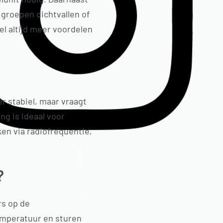
 groepen dichtvallen of
el altijd meer voordelen
r stabiel, maar vraagt
ng is ideaal voor
en via radiofrequentie,
Insta.
?
Follow us
rs op de
emperatuur en sturen