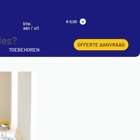
€
0,00
0
btw.
aan / uit
ies?
OFFERTE AANVRAAG
TOEBEHOREN