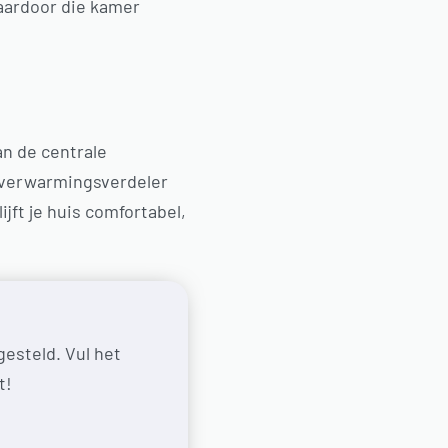
waardoor die kamer
.
n de centrale
erverwarmingsverdeler
jft je huis comfortabel,
esteld. Vul het
t!