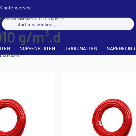
Klantenservice
fdoorlaatbaarheid
›
< 0.0010 g/m³.d
010 g/m³.d
ATEN
NOPPENPLATEN
DRAADMATTEN
NAREGELING
 CATEGORIE