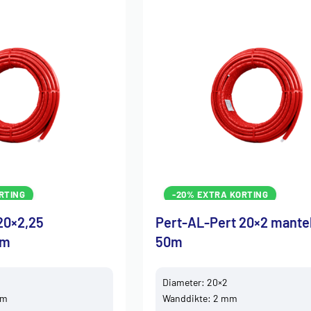
RTING
-20% EXTRA KORTING
20×2,25
Pert-AL-Pert 20×2 mante
0m
50m
Diameter: 20×2
mm
Wanddikte: 2 mm