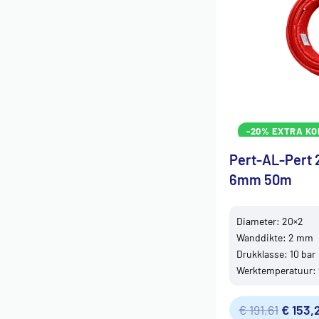
-20% EXTRA KO
Pert-AL-Pert 
6mm 50m
Diameter: 20×2
Wanddikte: 2 mm
Drukklasse: 10 bar
Werktemperatuur: 
€
191,61
€
153,