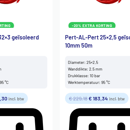
RTING
-20% EXTRA KORTING
32×3 geïsoleerd
Pert-AL-Pert 25×2,5 geïs
10mm 50m
Diameter: 25×2,5
m
Wanddikte: 2.5 mm
Drukklasse: 10 bar
95 °C
Werktemperatuur: 95 °C
,30
€
229,18
€
183,34
incl. btw
incl. btw