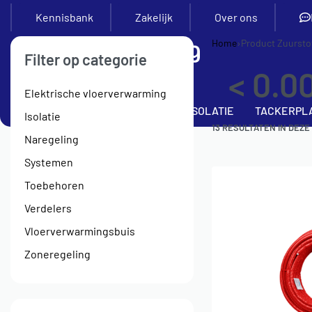
Kennisbank
Zakelijk
Over ons
Home
›
Product Zuursto
Filter op categorie
< 0.0
Elektrische vloerverwarming
SETS
VERDELERS
BUIS
ISOLATIE
TACKERPL
Isolatie
13
RESULTATEN IN DEZE
Naregeling
Systemen
Toebehoren
Verdelers
Vloerverwarmingsbuis
Zoneregeling