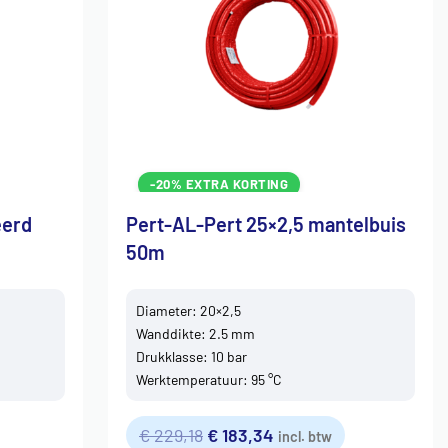
-20% EXTRA KORTING
eerd
Pert-AL-Pert 25×2,5 mantelbuis
50m
Diameter: 20×2,5
Wanddikte: 2.5 mm
Drukklasse: 10 bar
Werktemperatuur: 95 °C
€
229,18
€
183,34
incl. btw