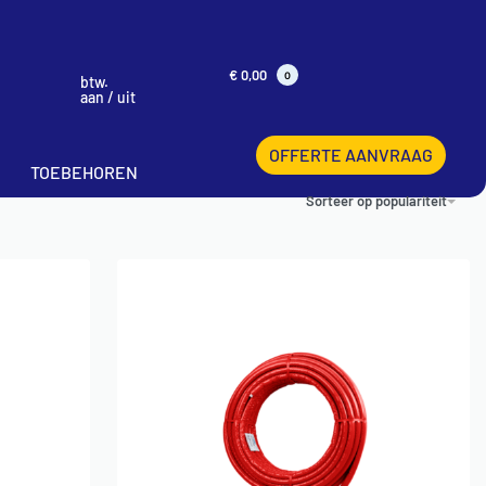
€
0,00
0
btw.
aan / uit
OFFERTE AANVRAAG
TOEBEHOREN
Sorteer op populariteit