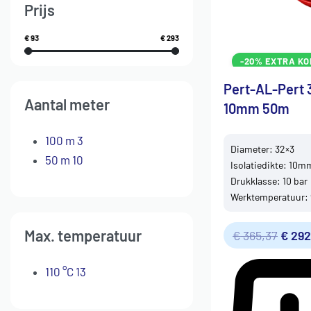
Prijs
€ 93
€ 293
-20% EXTRA KO
Pert-AL-Pert 
Aantal meter
10mm 50m
100 m
3
Diameter: 32×3
50 m
10
Isolatiedikte: 10m
Drukklasse: 10 bar
Werktemperatuur: 
Max. temperatuur
€
365,37
€
292
110 °C
13