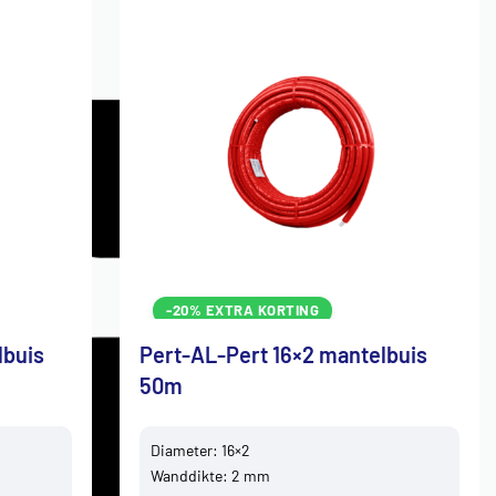
-20% EXTRA KORTING
lbuis
Pert-AL-Pert 16×2 mantelbuis
50m
Diameter: 16×2
Wanddikte: 2 mm