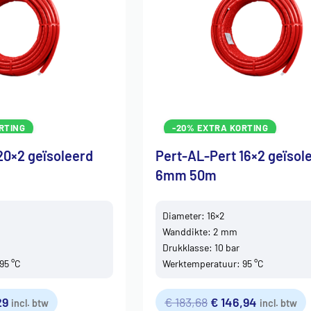
RTING
-20% EXTRA KORTING
20×2 geïsoleerd
Pert-AL-Pert 16×2 geïsol
6mm 50m
Diameter: 16×2
Wanddikte: 2 mm
Drukklasse: 10 bar
95 °C
Werktemperatuur: 95 °C
29
€
183,68
€
146,94
incl. btw
incl. btw