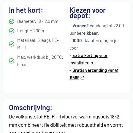
In het kort:
Kiezen voor
depot:
Diameter: 18 × 2,0 mm
–
Vragen?
Vandaag tot 22.00
Lengte: 200m
uur
bereikbaar
.
Materiaal: 5 laags PE-
–
1000+
klanten gingen je
RT II
voor
.
–
Extra korting
voor
Max. werkdruk bij 20 °C:
installateurs
.
6 bar
–
Gratis verzending
vanaf
€599,-
*
.
Omschrijving:
De volkunststof PE-RT II vloerverwarmingsbuis 18×2
mm combineert flexibiliteit met robuustheid en vormt
een veelzijdige keuze voor