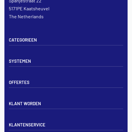
Spanjestraat 22
5171PE Kaatsheuvel
The Netherlands
CATEGORIEEN
Vloerverwarming sets
SYSTEMEN
Verdelers
Vloerverwarmingsbuis
Tackerplaat systeem
Noppenplaten
OFFERTES
Noppenplaat systeem
Draadmatten
Draadstaal systeem
Tackerplaten
Tegen offerte aanvragen
KLANT WORDEN
Offerte voor vloerverwarming
Vloerverwarming aanleggen
Aanmelden particulier
Vloerverwarming Tilburg
KLANTENSERVICE
Aanmelden zakelijk