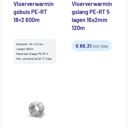
Vloerverwarmin
Vloerverwarmin
gsbuis PE-RT
gslang PE-RT 5
18×2 600m
lagen 16x2mm
120m
Diameter: 18 × 2,0 mm
€
86,31
incl. btw
Lengte: 600m
Materiaal: 5 laags PE-RT II
Max. werkdruk bij 20 °C: 6 bar